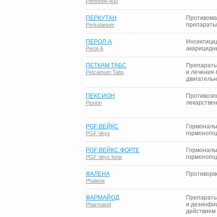
Penstrep-400
ПЕРКУТАН
Противома
препараты
Perkutanum
ПЕРОЛ-А
Инсектици
акарицидн
Perol-A
ПЕТКАМ ТАБС
Препараты
и лечения 
Petcamum Tabs
двигательн
ПЕКСИОН
Противоэп
лекарстве
Pexion
PGF ВЕЙКС
Гормональ
гормонопо
PGF Veyx
PGF ВЕЙКС ФОРТЕ
Гормональ
гормонопо
PGF Veyx forte
ФАЛЕНА
Противорв
Phalena
ФАРМАЙОД
Препараты
и дезинф
Pharmaiod
действием