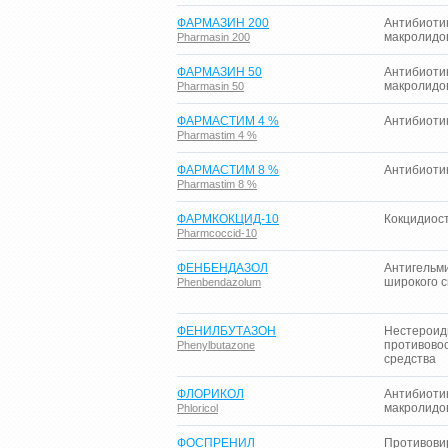
ФАРМАЗИН 200
Антибиоти
макролидо
Pharmasin 200
ФАРМАЗИН 50
Антибиоти
макролидо
Pharmasin 50
ФАРМАСТИМ 4 %
Антибиотик
Pharmastim 4 %
ФАРМАСТИМ 8 %
Антибиотик
Pharmastim 8 %
ФАРМКОКЦИД-10
Кокцидиос
Pharmcoccid-10
ФЕНБЕНДАЗОЛ
Антигельм
широкого с
Phenbendazolum
ФЕНИЛБУТАЗОН
Нестерои
противово
Phenylbutazone
средства
ФЛОРИКОЛ
Антибиоти
макролидо
Phloricol
ФОСПРЕНИЛ
Противови