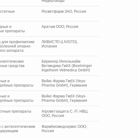
Нидерланды
ститные
Росветфарм ЗАО, Россия
дные и
Аратам ООО, Россия
ые препараты
 для профилактики
ЛИВИСТО (LIVISTO),
болезней опорно-
Испания
ого аппарата
илептические
Бёрингер Ингельхайм
нные средства
Ветмедика ГмбХ (Boehringer
Ingelheim Vetmedica GmbH)
ные и
Вейкс-Фарма ГмбХ (Veyx-
добные препараты
Pharma GmbH), Германия
ные и
Вейкс-Фарма ГмбХ (Veyx-
добные препараты
Pharma GmbH), Германия
отные препараты
Агроветзащита С.-П. НВЦ
ООО, Россия
 с антисептическим
Фармбиомедсервис ООО,
ицирующим
Россия