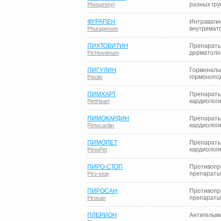
разных гру
Phosprenyl
ФУРАПЕН
Интраваги
внутримат
Phurapenum
ПИХТОВИТИН
Препараты
дерматоло
Pichtovitinum
ПИГУЛИН
Гормональ
гормонопо
Pigulin
ПИМХАРТ
Препараты
кардиолог
PimHeart
ПИМОКАРДИН
Препараты
кардиолог
Pimocardin
ПИМОПЕТ
Препараты
кардиолог
PimoPet
ПИРО-СТОП
Противопр
препараты
Piro-stop
ПИРОСАН
Противопр
препараты
Pirosan
ПЛЕРИОН
Антигельм