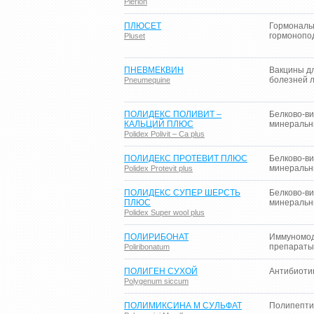
Plerion
ПЛЮСЕТ
Гормональ
гормонопо
Pluset
ПНЕВМЕКВИН
Вакцины д
болезней 
Pneumequine
ПОЛИДЕКС ПОЛИВИТ –
Белково-в
КАЛЬЦИЙ ПЛЮС
минеральн
Polidex Polivit – Ca plus
ПОЛИДЕКС ПРОТЕВИТ ПЛЮС
Белково-в
минеральн
Polidex Protevit plus
ПОЛИДЕКС СУПЕР ШЕРСТЬ
Белково-в
ПЛЮС
минеральн
Polidex Super wool plus
ПОЛИРИБОНАТ
Иммуномо
препараты
Poliribonatum
ПОЛИГЕН СУХОЙ
Антибиоти
Polygenum siccum
ПОЛИМИКСИНА М СУЛЬФАТ
Полипепти