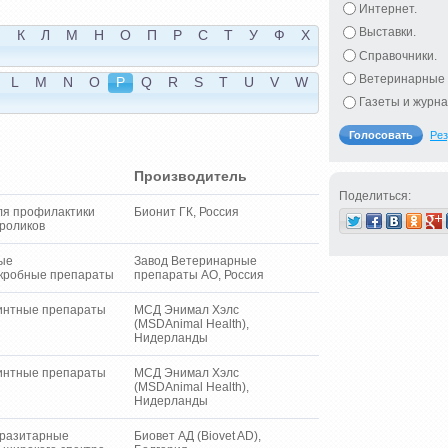
Интернет.
Выставки.
Й
К
Л
М
Н
О
П
Р
С
Т
У
Ф
Х
Справочники.
Ветеринарные 
L
M
N
O
P
Q
R
S
T
U
V
W
Газеты и журна
Рез
Производитель
Поделиться:
ля профилактики
Бионит ГК, Россия
кроликов
ые
Завод Ветеринарные
кробные препараты
препараты АО, Россия
интные препараты
МСД Энимал Хэлс
(MSDAnimal Health),
Нидерланды
интные препараты
МСД Энимал Хэлс
(MSDAnimal Health),
Нидерланды
разитарные
Биовет АД (Biovet AD),