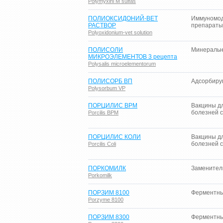
Polymyxini M sulfas
ПОЛИОКСИДОНИЙ-ВЕТ
Иммуномо
РАСТВОР
препараты
Polyoxidonium-vet solution
ПОЛИСОЛИ
Минеральн
МИКРОЭЛЕМЕНТОВ 3 рецепта
Polysalis microelementorum
ПОЛИСОРБ ВП
Адсорбиру
Polysorbum VP
ПОРЦИЛИС ВРМ
Вакцины д
болезней 
Porcilis ВРМ
ПОРЦИЛИС КОЛИ
Вакцины д
болезней 
Porcilis Сoli
ПОРКОМИЛК
Заменител
Porkomilk
ПОРЗИМ 8100
Ферментны
Porzyme 8100
ПОРЗИМ 8300
Ферментны