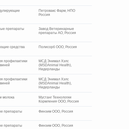
дулирующие
Петровакс Фарм, НПО
Россия
ые препараты
Завод Ветеринарные
препараты АО, Россия
ющие средства
Полисорб ООО, Россия
ля профилактики
МСД Энимал Хэлс
свиней
(MSDAnimal Health),
Нидерланды
ля профилактики
МСД Энимал Хэлс
свиней
(MSDAnimal Health),
Нидерланды
и молока
Мустанг Технологии
Кормления ООО, Россия
е препараты
Финзим ООО, Россия
е препараты
Финзим ООО, Россия