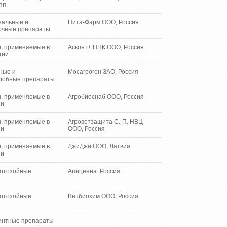
пп
нальные и
Нита-Фарм ООО, Россия
очные препараты
, применяемые в
Асконт+ НПК ООО, Россия
гии
ные и
Мосагроген ЗАО, Россия
добные препараты
, применяемые в
Агробиоснаб ООО, Россия
ии
, применяемые в
Агроветзащита С.-П. НВЦ
ии
ООО, Россия
, применяемые в
ДжиДжи ООО, Латвия
ии
отозойные
Апиценна. Россия
отозойные
Ветбиохим ООО, Россия
интные препараты