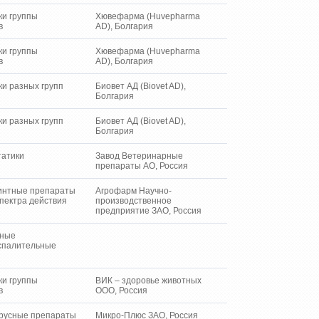
ки группы
Хювефарма (Huvepharma
в
AD), Болгария
ки группы
Хювефарма (Huvepharma
в
AD), Болгария
и разных групп
Биовет АД (Biovet AD),
Болгария
и разных групп
Биовет АД (Biovet AD),
Болгария
татики
Завод Ветеринарные
препараты АО, Россия
интные препараты
Агрофарм Научно-
пектра действия
производственное
предприятие ЗАО, Россия
дные
спалительные
ки группы
ВИК – здоровье животных
в
ООО, Россия
русные препараты
Микро-Плюс ЗАО, Россия