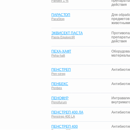
препараты
Pandex 1 %
действия
ПАРАСТОП
Для обраб
предметов 
ParaStop
животным
ЭКВИСЕКТ ПАСТА
Противопа
препараты
Pasta EquisectR
действия
ПЕХА-ХАФТ
Оборудова
материал
Peha-haft
ПЕНСТРЕП
Антибиоти
Pen-strep
ПЕНБЕКС
Антибиоти
Penbex
ПЕНОФУР
Интраваги
внутримат
Penofurum
ПЕНСТРЕП 400 ЛА
Антибиоти
Penstrep 400 LA
ПЕНСТРЕП 400
Антибиоти