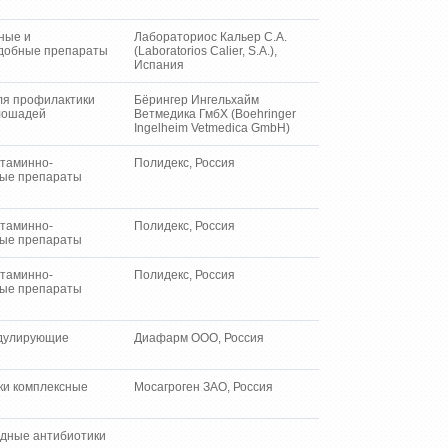
ные и
Лабораториос Кальер С.А.
добные препараты
(Laboratorios Calier, S.A.),
Испания
ля профилактики
Бёрингер Ингельхайм
лошадей
Ветмедика ГмбХ (Boehringer
Ingelheim Vetmedica GmbH)
итаминно-
Полидекс, Россия
ые препараты
итаминно-
Полидекс, Россия
ые препараты
итаминно-
Полидекс, Россия
ые препараты
дулирующие
Диафарм ООО, Россия
ки комплексные
Мосагроген ЗАО, Россия
дные антибиотики