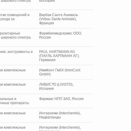
 широкого спектра
Болгария
отки помещений и
Вирбак Санте Анималь
ухода за
(Virbac Sante Animale),
и
Франция
разитарные
Фармбиомедсервис ООО,
 широкого спектра
Россия
ние, инструменты и
PAUL HARTMANN AG
ы
(ПАУЛЬ ХАРТМАНН АГ),
Германия
ки комплексные
ИммКонт ГмбХ (ImmCont
GmbH)
ки комплексные
ЛИВИСТО (LIVISTO),
Испания
нальные и
Фармакс НПП ЗАО, Россия
очные препараты
ки комплексные
Интерхеми (Interchemie),
Нидерланды
ки комплексные
Интерхеми (Interchemie),