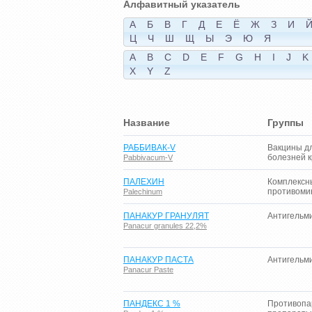
Алфавитный указатель
А
Б
В
Г
Д
Е
Ё
Ж
З
И
Ц
Ч
Ш
Щ
Ы
Э
Ю
Я
A
B
C
D
E
F
G
H
I
J
K
X
Y
Z
Название
Группы
РАББИВАК-V
Вакцины д
болезней 
Pabbivacum-V
ПАЛЕХИН
Комплексн
противоми
Palechinum
ПАНАКУР ГРАНУЛЯТ
Антигельм
Panacur granules 22,2%
ПАНАКУР ПАСТА
Антигельм
Panacur Paste
ПАНДЕКС 1 %
Противопа