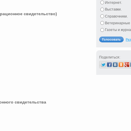
Интернет.
Выставки.
трационное свидетельство)
Справочники.
Ветеринарные 
Газеты и журна
Рез
Поделиться:
онного свидетельства