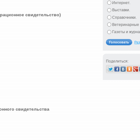
Интернет.
Выставки.
трационное свидетельство)
Справочники.
Ветеринарные 
Газеты и журна
Рез
Поделиться:
онного свидетельства