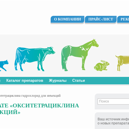
О КОМПАНИИ
ПРАЙС-ЛИСТ
РЕК
м
Каталог препаратов
Журналы
Статьи
тетрациклина гидрохлорид для инъекций
АТЕ «ОКСИТЕТРАЦИКЛИНА
ЕКЦИЙ»
Ваш источник инф
о новых препарат