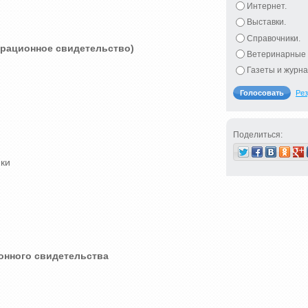
Интернет.
Выставки.
Справочники.
трационное свидетельство)
Ветеринарные 
Газеты и журна
Рез
Поделиться:
мки
онного свидетельства