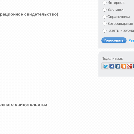
Интернет.
Выставки.
трационное свидетельство)
Справочники.
Ветеринарные 
Газеты и журна
Рез
Поделиться:
онного свидетельства