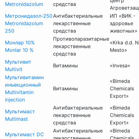
центр
Metronidazolum
средства
Агроветза
Метронидазол-250
Антибактериальные
ИП «ВИК -
Metronidazolum
лекарственные
здоровье
250
средства
животных»
Противопаразитарные
Монлар 10%
«Krka d.d. 
лекарственные
Monlar 10 %
Mesto»
средства
Мультивит
Витамины
«Invesa»
Multivit
Мультивитамин
«Bimeda
инъекционный
Витамины
Chemicals
Multivitamin
Export»
injection
Антибактериальные
«Bimeda
Мультимаст
лекарственные
Chemicals
Multimast
средства
Export»
Антибактериальные
«Bimeda
Мультимаст DC
лекарственные
Chemicals