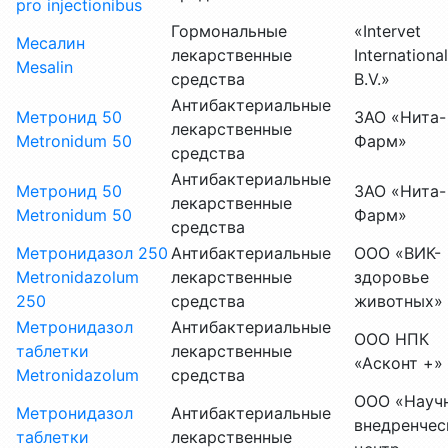
pro injectionibus
Гормональные
«Intervet
Месалин
лекарственные
International
Mesalin
средства
B.V.»
Антибактериальные
Метронид 50
ЗАО «Нита-
лекарственные
Metronidum 50
Фарм»
средства
Антибактериальные
Метронид 50
ЗАО «Нита-
лекарственные
Metronidum 50
Фарм»
средства
Метронидазол 250
Антибактериальные
ООО «ВИК-
Metronidazolum
лекарственные
здоровье
250
средства
животных»
Метронидазол
Антибактериальные
ООО НПК
таблетки
лекарственные
«Асконт +»
Metronidazolum
средства
ООО «Науч
Метронидазол
Антибактериальные
внедренчес
таблетки
лекарственные