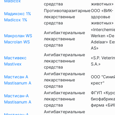
Madicoх
средства
животных»
Противопаразитарные
ООО «ВИК-
Мадикокс 1%
лекарственные
здоровье
Madicoх 1%
средства
животных»
«Interchemi
Антибактериальные
Макролан WS
Werken «De
лекарственные
Macrolan WS
Adelaar» Ees
средства
AS»
Антибактериальные
Мастивекс
«S.P. Veterin
лекарственные
Mastivex
S.A.»
средства
Антибактериальные
Мастисан А
ООО "Сини
лекарственные
Mastisanum A
крест"
средства
Антибактериальные
ФГУП «Курс
Мастисан-А
лекарственные
биофабрика
Mastisanum A
средства
фирма «БИ
Антибактериальные
Мастисан-А