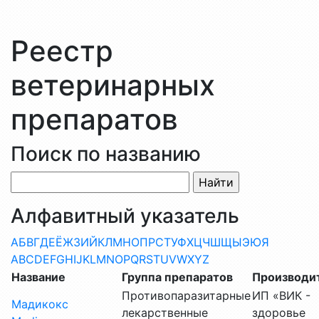
Реестр
ветеринарных
препаратов
Поиск по названию
Алфавитный указатель
А
Б
В
Г
Д
Е
Ё
Ж
З
И
Й
К
Л
М
Н
О
П
Р
С
Т
У
Ф
Х
Ц
Ч
Ш
Щ
Ы
Э
Ю
Я
A
B
C
D
E
F
G
H
I
J
K
L
M
N
O
P
Q
R
S
T
U
V
W
X
Y
Z
Название
Группа препаратов
Производи
Противопаразитарные
ИП «ВИК -
Мадикокс
лекарственные
здоровье