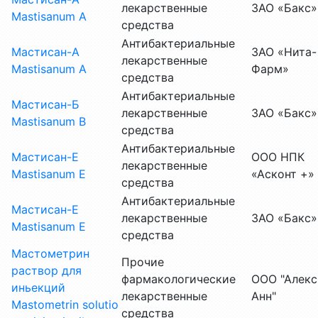
лекарственные
ЗАО «Бакс»
Mastisanum A
средства
Антибактериальные
Мастисан-А
ЗАО «Нита-
лекарственные
Mastisanum A
Фарм»
средства
Антибактериальные
Мастисан-Б
лекарственные
ЗАО «Бакс»
Mastisanum В
средства
Антибактериальные
Мастисан-Е
ООО НПК
лекарственные
Mastisanum Е
«Асконт +»
средства
Антибактериальные
Мастисан-Е
лекарственные
ЗАО «Бакс»
Mastisanum Е
средства
Мастометрин
Прочие
раствор для
фармакологические
ООО "Алекс
иньекций
лекарственные
Анн"
Mastometrin solutio
средства