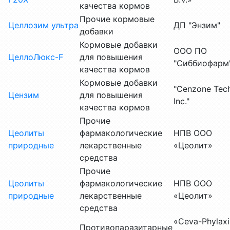
качества кормов
Прочие кормовые
Целлозим ультра
ДП "Энзим"
добавки
Кормовые добавки
ООО ПО
ЦеллоЛюкс-F
для повышения
"Сиббиофарм
качества кормов
Кормовые добавки
"Cenzone Tech
Цензим
для повышения
Inc."
качества кормов
Прочие
Цеолиты
фармакологические
НПВ ООО
природные
лекарственные
«Цеолит»
средства
Прочие
Цеолиты
фармакологические
НПВ ООО
природные
лекарственные
«Цеолит»
средства
«Ceva-Phylaxi
Противопаразитарные