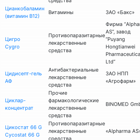
средства
Цианкобаламин
Витамины
ЗАО «Бакс»
(витамин В12)
Фирма “Alpha
AS”, завод
Противопаразитарные
Цигро
“Puyang
лекарственные
Cygro
Hongtianwei
средства
Pharmaceutica
Ltd”
Антибактериальные
Цидисепт-гель
ЗАО НПП
лекарственные
АФ
«Агрофарм»
средства
Прочие
Циклар-
фармакологические
BINOMED Gm
концентрат
лекарственные
средства
Противопаразитарные
Цикостат 66 G
лекарственные
«Alpharma AS
Cycostat 66 G
средства