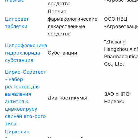
средства
Прочие
Ципровет
фармакологические
ООО НВЦ
таблетки
лекарственные
«Агроветзащ
средства
“Zhejiang
Ципрофлоксцина
Hangzhou Xin
гидрохлорида
Субстанции
Pharmaceutica
субстанция
Co., Ltd.”
Цирко-Серотест
- набор
реагентов для
выявления
ЗАО «НПО
Диагностикумы
антител к
Нарвак»
цирковирусу
свиней вто-рого
типа
Цирколин