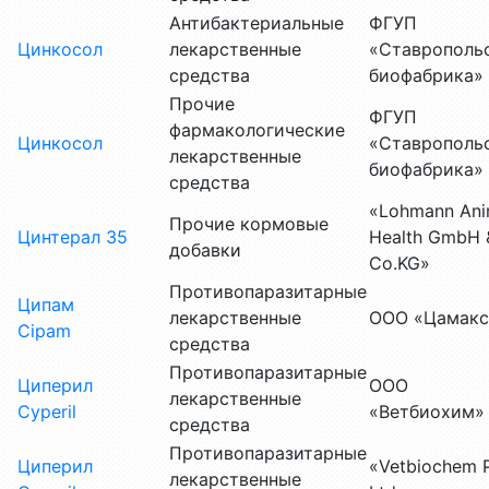
Антибактериальные
ФГУП
Цинкосол
лекарственные
«Ставрополь
средства
биофабрика»
Прочие
ФГУП
фармакологические
Цинкосол
«Ставрополь
лекарственные
биофабрика»
средства
«Lohmann Ani
Прочие кормовые
Цинтерал 35
Health GmbH 
добавки
Co.KG»
Противопаразитарные
Ципам
лекарственные
ООО «Цамакс
Cipam
средства
Противопаразитарные
Циперил
ООО
лекарственные
Cyperil
«Ветбиохим»
средства
Противопаразитарные
Циперил
«Vetbiochem P
лекарственные