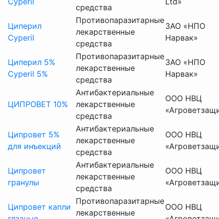
Cyperil
Ltd»
средства
Противопаразитарные
Циперил
ЗАО «НПО
лекарственные
Cyperil
Нарвак»
средства
Противопаразитарные
Циперил 5%
ЗАО «НПО
лекарственные
Cyperil 5%
Нарвак»
средства
Антибактериальные
ООО НВЦ
ЦИПРОВЕТ 10%
лекарственные
«Агроветзащ
средства
Антибактериальные
Ципровет 5%
ООО НВЦ
лекарственные
для инъекций
«Агроветзащ
средства
Антибактериальные
Ципровет
ООО НВЦ
лекарственные
гранулы
«Агроветзащ
средства
Противопаразитарные
Ципровет капли
ООО НВЦ
лекарственные
глазные
«Агроветзащ