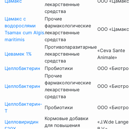
Цамакс
ООО «Цамакс
лекарственные
средства
Цамакс с
Прочие
водорослями
фармакологические
ООО «Цамакс
Tsamax cum Algis
лекарственные
maritimis
средства
Противопаразитарные
«Сеvа Sante
Цевамек 1%
лекарственные
Animale»
средства
Целлобактерин
Пробиотики
ООО «Биотро
Прочие
фармакологические
Целлобактерин
ООО «Биотро
лекарственные
средства
Целлобактерин-
Пробиотики
ООО «Биотро
Т
Кормовые добавки
Целловиридин
«J.W.de Lange
для повышения
Г20Х
B.V.»