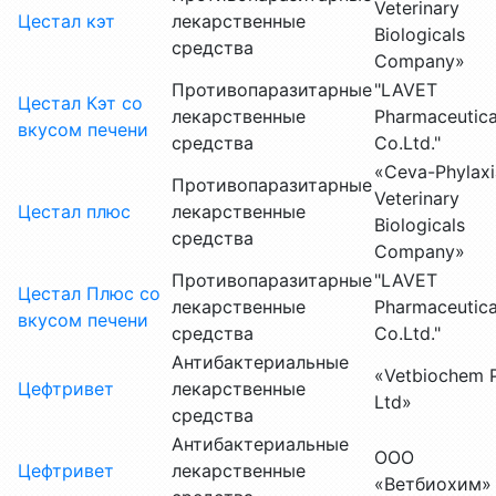
Veterinary
Цестал кэт
лекарственные
Biologicals
средства
Company»
Противопаразитарные
"LAVET
Цестал Кэт со
лекарственные
Pharmaceutica
вкусом печени
средства
Co.Ltd."
«Ceva-Phylaxi
Противопаразитарные
Veterinary
Цестал плюс
лекарственные
Biologicals
средства
Company»
Противопаразитарные
"LAVET
Цестал Плюс со
лекарственные
Pharmaceutica
вкусом печени
средства
Co.Ltd."
Антибактериальные
«Vetbiochem P
Цефтривет
лекарственные
Ltd»
средства
Антибактериальные
ООО
Цефтривет
лекарственные
«Ветбиохим»