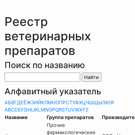
Реестр
ветеринарных
препаратов
Поиск по названию
Алфавитный указатель
А
Б
В
Г
Д
Е
Ё
Ж
З
И
Й
К
Л
М
Н
О
П
Р
С
Т
У
Ф
Х
Ц
Ч
Ш
Щ
Ы
Э
Ю
Я
A
B
C
D
E
F
G
H
I
J
K
L
M
N
O
P
Q
R
S
T
U
V
W
X
Y
Z
Название
Группа препаратов
Производите
Прочие
фармакологические