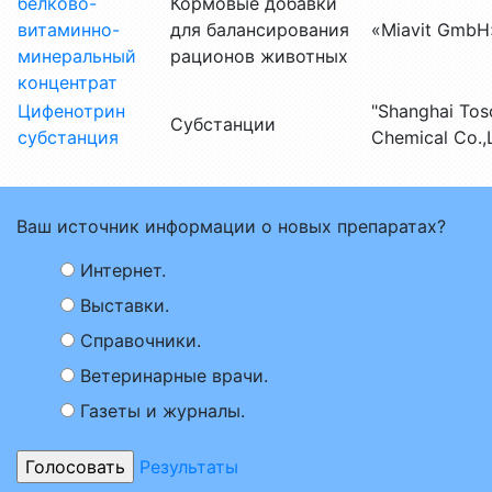
белково-
Кормовые добавки
витаминно-
для балансирования
«Miavit GmbH
минеральный
рационов животных
концентрат
Цифенотрин
"Shanghai Tos
Субстанции
субстанция
Chemical Co.,
Ваш источник информации о новых препаратах?
Интернет.
Выставки.
Справочники.
Ветеринарные врачи.
Газеты и журналы.
Результаты