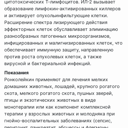
цитотоксических Т-лимфоцитов. ИЛ-2 вызывает
образование лимфокин-активированных киллеров
и активирует опухольинфильтующие клетки.
Расширение спектра лизирующего действия
эффекторных клеток обуславливает элиминацию
разнообразных патогенных микроорганизмов,
инфицированных и малигнизированных клеток, что
обеспечивает иммунную защиту, направленную
против роста опухолевых клеток, а также
вирусной и бактериальной инфекций.
Показания
Ронколейкин применяют для лечения мелких
домашних животных, лошадей, крупного рогатого
скота, мелкого рогатого скота, пушных зверей,
птицы и экзотических животных в виде
монотерапии или как компонент комплексной
терапии у взрослых животных и молодняка при
гнойно-воспалительных заболеваниях (сепсис,
перитонит, панкреатит, абсцессы и флегмоны,