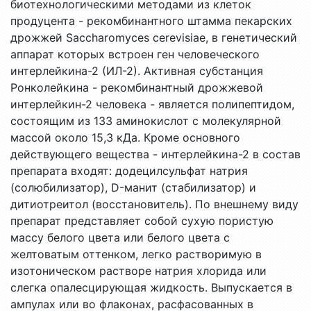
биотехнологическими методами из клеток
продуцента - рекомбинантного штамма пекарских
дрожжей Saccharomyces cerevisiae, в генетический
аппарат которых встроен ген человеческого
интерлейкина-2 (ИЛ-2). Активная субстанция
Ронколейкина - рекомбинантный дрожжевой
интерлейкин-2 человека - является полипептидом,
состоящим из 133 аминокислот с молекулярной
массой около 15,3 кДа. Кроме основного
действующего вещества - интерлейкина-2 в состав
препарата входят: додецилсульфат натрия
(солюбилизатор), D-манит (стабилизатор) и
дитиотреитол (восстановитель). По внешнему виду
препарат представляет собой сухую пористую
массу белого цвета или белого цвета с
желтоватым оттенком, легко растворимую в
изотоническом растворе натрия хлорида или
слегка опалесцирующая жидкость. Выпускается в
ампулах или во флаконах, расфасованных в