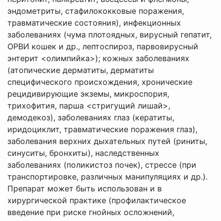
эндометриты, стафилококковые поражения,
травматические состояния), инфекционных
заболеваниях (чума плотоядных, вирусный гепатит,
ОРВИ кошек и др., лептоспироз, парвовирусный
энтерит <олимпийка>); кожных заболеваниях
(атопические дерматиты, дерматиты
специфического происхождения, хронические
рецидивирующие экземы, микроспория,
трихофития, парша <стригущий лишай>,
демодекоз), заболеваниях глаз (кератиты,
иридоциклит, травматические поражения глаз),
заболевания верхних дыхательных путей (риниты,
синуситы, бронхиты), наследственных
заболеваниях (поликистоз почек), стрессе (при
транспортировке, различных манипуляциях и др.).
Препарат может быть использован и в
хирургической практике (профилактическое
введение при риске гнойных осложнений,