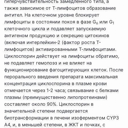
гиперчувствительность замедленного типа, а
также зависимое от Т-лимфоцитов образование
антител. На клеточном уровне блокирует
лимфоциты в состоянии покоя в фазе G
или G
о
1
клеточного цикла и подавляет запускаемую
антигеном продукцию и секрецию цитокинов
(включая интерлейкин-2 (фактор роста Т-
лимфоцитов) активированными Т-лимфоцитами.
Циклоспорин действует на лимфоциты обратимо,
не подавляет гемопоэз и не влияет на
функционирование фагоцитирующих клеток. После
перорального введения препарата максимальная
концентрация циклоспорина в плазме крови
отмечается через 1-2 часа; связывание с белками
плазмы (преимущественно липопротеинами)
соcтавляет около 90%. Циклоспорин в
значительной степени подвергается
биотрансформации в печени изоферментом CYP3
A4, и, в меньшей степени, в ЖКТ и почках, с