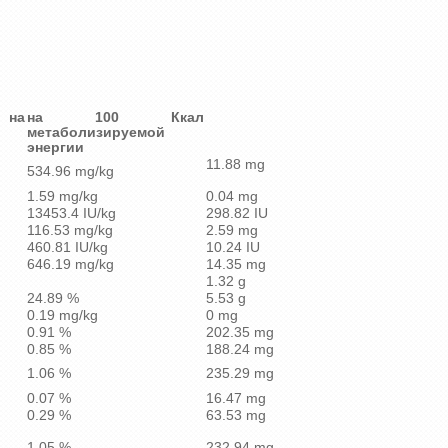
 на
на 100 Ккал
тво
метаболизируемой
энергии
11.88 mg
534.96 mg/kg
1.59 mg/kg
0.04 mg
13453.4 IU/kg
298.82 IU
116.53 mg/kg
2.59 mg
460.81 IU/kg
10.24 IU
646.19 mg/kg
14.35 mg
1.32 g
24.89 %
5.53 g
0.19 mg/kg
0 mg
0.91 %
202.35 mg
0.85 %
188.24 mg
1.06 %
235.29 mg
0.07 %
16.47 mg
0.29 %
63.53 mg
1.05 %
232.94 mg