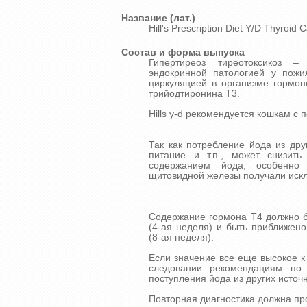
Название (лат.)
Hill's Prescription Diet Y/D Thyroid 
Состав и форма выпуска
Гипертиреоз тиреотоксикоз –
эндокринной патологией у пожи
циркуляцией в организме гормон
трийодтиронина Т3.
Hills y-d рекомендуется кошкам 
Так как потребление йода из друг
питание и т.п., может снизит
содержанием йода, особенно
щитовидной железы получали исключ
Содержание гормона T4 должно б
(4-ая неделя) и быть приближен
(8-ая неделя).
Если значение все еще высокое к
следовании рекомендациям по
поступления йода из других источн
Повторная диагностика должна пр