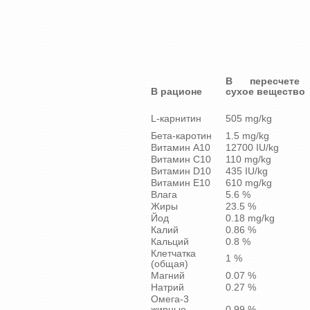
В пересчете
В рационе
сухое вещес
L-карнитин
505 mg/kg
Бета-каротин
1.5 mg/kg
Витамин A10
12700 IU/kg
Витамин C10
110 mg/kg
Витамин D10
435 IU/kg
Витамин E10
610 mg/kg
Влага
5.6 %
Жиры
23.5 %
Йод
0.18 mg/kg
Калий
0.86 %
Кальций
0.8 %
Клетчатка
1 %
(общая)
Магний
0.07 %
Натрий
0.27 %
Омега-3
жирные
0.99 %