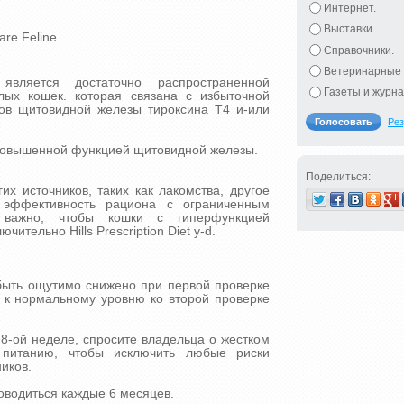
Интернет.
Выставки.
Care Feline
Справочники.
Ветеринарные 
 является достаточно распространенной
Газеты и журна
лых кошек. которая связана с избыточной
ов щитовидной железы тироксина Т4 и-или
Рез
с повышенной функцией щитовидной железы.
Поделиться:
их источников, таких как лакомства, другое
ь эффективность рациона с ограниченным
 важно, чтобы кошки с гиперфункцией
ительно Hills Prescription Diet y-d.
ыть ощутимо снижено при первой проверке
о к нормальному уровню ко второй проверке
 8-ой неделе, спросите владельца о жестком
 питанию, чтобы исключить любые риски
иков.
оводиться каждые 6 месяцев.