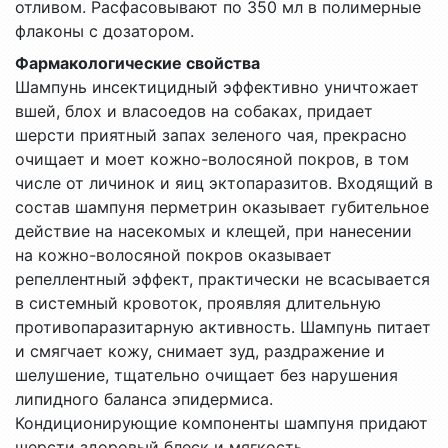
отливом. Расфасовывают по 350 мл в полимерные
флаконы с дозатором.
Фармакологические свойства
Шампунь инсектицидный эффективно уничтожает
вшей, блох и власоедов на собаках, придает
шерсти приятный запах зеленого чая, прекрасно
очищает и моет кожно-волосяной покров, в том
числе от личинок и яиц эктопаразитов. Входящий в
состав шампуня перметрин оказывает губительное
действие на насекомых и клещей, при нанесении
на кожно-волосяной покров оказывает
репеллентный эффект, практически не всасывается
в системный кровоток, проявляя длительную
противопаразитарную активность. Шампунь питает
и смягчает кожу, снимает зуд, раздражение и
шелушение, тщательно очищает без нарушения
липидного баланса эпидермиса.
Кондиционирующие компоненты шампуня придают
шерсти здоровый блеск и мягкость,