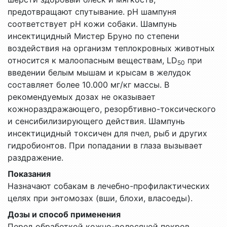
предотвращают спутывание. pH шампуня
соответствует pH кожи собаки. Шампунь
инсектицидный Мистер Бруно по степени
воздействия на организм теплокровных животных
относится к малоопасным веществам, LD
при
50
введении белым мышам и крысам в желудок
составляет более 10.000 мг/кг массы. В
рекомендуемых дозах не оказывает
кожнораздражающего, резорбтивно-токсического
и сенсибилизирующего действия. Шампунь
инсектицидный токсичен для пчел, рыб и других
гидробионтов. При попадании в глаза вызывает
раздражение.
Показания
Назначают собакам в лечебно-профилактических
целях при энтомозах (вши, блохи, власоеды).
Дозы и способ применения
Перед обработкой кожно-волосяной покров