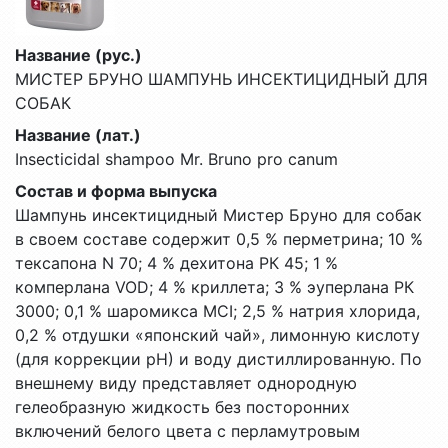
Название (рус.)
МИСТЕР БРУНО ШАМПУНЬ ИНСЕКТИЦИДНЫЙ ДЛЯ
СОБАК
Название (лат.)
Insecticidal shampoo Mr. Bruno pro canum
Состав и форма выпуска
Шампунь инсектицидный Мистер Бруно для собак
в своем составе содержит 0,5 % перметрина; 10 %
тексапона N 70; 4 % дехитона РК 45; 1 %
комперлана VOD; 4 % криллета; 3 % эуперлана РК
3000; 0,1 % шаромикса MCI; 2,5 % натрия хлорида,
0,2 % отдушки «японский чай», лимонную кислоту
(для коррекции рН) и воду дистиллированную. По
внешнему виду представляет однородную
гелеобразную жидкость без посторонних
включений белого цвета с перламутровым