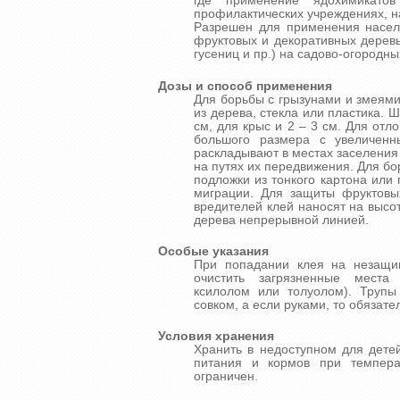
где применение ядохимикатов
профилактических учреждениях, на
Разрешен для применения населе
фруктовых и декоративных деревь
гусениц и пр.) на садово-огородны
Дозы и способ применения
Для борьбы с грызунами и змеями
из дерева, стекла или пластика.
см, для крыс и 2 – 3 см. Для от
большого размера с увеличенн
раскладывают в местах заселения г
на путях их передвижения. Для б
подложки из тонкого картона или
миграции. Для защиты фруктовы
вредителей клей наносят на высот
дерева непрерывной линией.
Особые указания
При попадании клея на незащи
очистить загрязненные места 
ксилолом или толуолом). Трупы
совком, а если руками, то обязате
Условия хранения
Хранить в недоступном для дете
питания и кормов при темпер
ограничен.