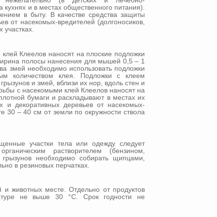
 нежелательно (в детских и лечебно-
 кухнях и в местах общественного питания).
нием в быту. В качестве средства защиты
ев от насекомых-вредителей (долгоносиков,
х участках.
 клей Клеелов наносят на плоские подложки
 Ширина полосы нанесения для мышей 0,5 – 1
лова змей необходимо использовать подложки
ым количеством клея. Подложки с клеем
рызунов и змей, вблизи их нор, вдоль стен и
орьбы с насекомыми клей Клеелов наносят на
 плотной бумаги и раскладывают в местах их
х и декоративных деревьев от насекомых-
е 30 – 40 см от земли по окружности ствола
щенные участки тела или одежду следует
органическим растворителем (бензином,
 грызунов необходимо собирать щипцами,
льно в резиновых перчатках.
й и животных месте. Отдельно от продуктов
атуре не выше 30 °С. Срок годности не