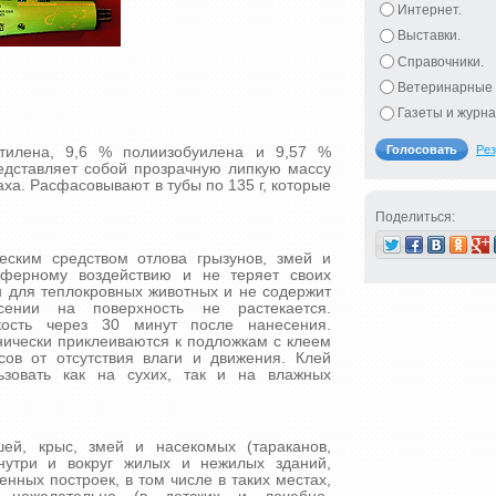
Интернет.
Выставки.
Справочники.
Ветеринарные 
Газеты и журна
Рез
тилена, 9,6 % полиизобуилена и 9,57 %
едставляет собой прозрачную липкую массу
аха. Расфасовывают в тубы по 135 г, которые
Поделиться:
еским средством отлова грызунов, змей и
сферному воздействию и не теряет своих
н для теплокровных животных и не содержит
ении на поверхность не растекается.
кость через 30 минут после нанесения.
нически приклеиваются к подложкам с клеем
ов от отсутствия влаги и движения. Клей
ьзовать как на сухих, так и на влажных
ей, крыс, змей и насекомых (тараканов,
внутри и вокруг жилых и нежилых зданий,
нных построек, в том числе в таких местах,