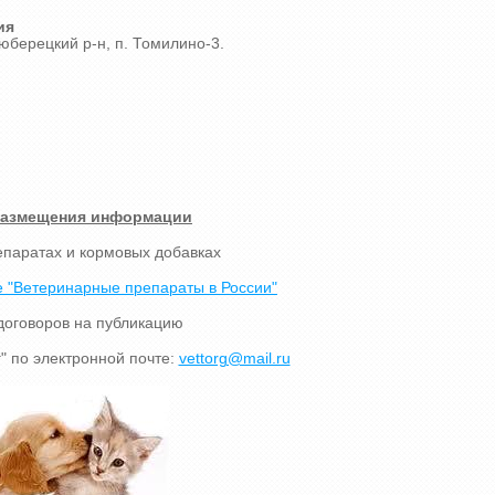
ия
юберецкий р-н, п. Томилино-3.
размещения информации
епаратах и кормовых добавках
 "Ветеринарные препараты в России"
договоров на публикацию
" по электронной почте:
vettorg@mail.ru