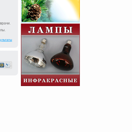
врачи.
лы.
ультаты