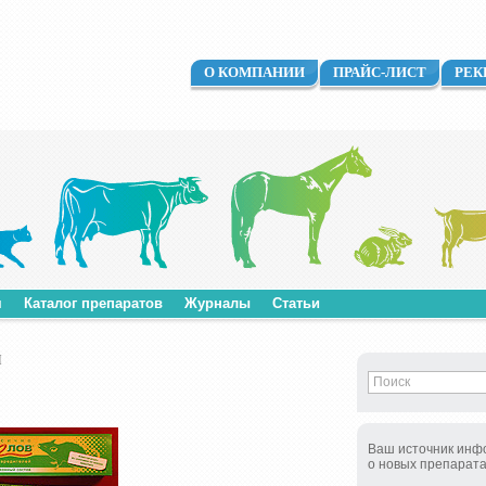
О КОМПАНИИ
ПРАЙС-ЛИСТ
РЕК
м
Каталог препаратов
Журналы
Статьи
Й
Ваш источник инф
о новых препарат