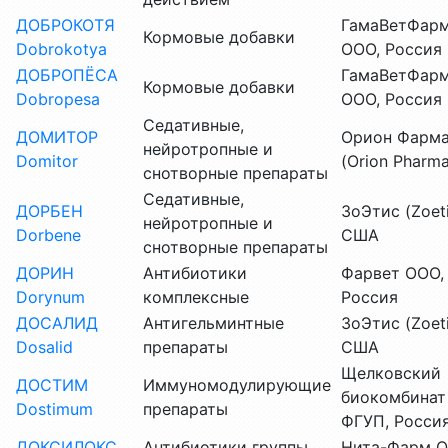
ДОБРОКОТЯ
ГамаВетФар
Кормовые добавки
Dobrokotya
ООО, Россия
ДОБРОПЁСА
ГамаВетФар
Кормовые добавки
Dobropesa
ООО, Россия
Седативные,
ДОМИТОР
Орион Фарм
нейротропные и
Domitor
(Orion Pharma
снотворные препараты
Седативные,
ДОРБЕН
ЗоЭтис (Zoeti
нейротропные и
Dorbene
США
снотворные препараты
ДОРИН
Антибиотики
Фарвет ООО,
Dorynum
комплексные
Россия
ДОСАЛИД
Антигельминтные
ЗоЭтис (Zoeti
Dosalid
препараты
США
Щелковский
ДОСТИМ
Иммуномодулирующие
биокомбинат
Dostimum
препараты
ФГУП, Росси
ДОКСИЛОКС
Антибиотики группы
Нита-Фарм О