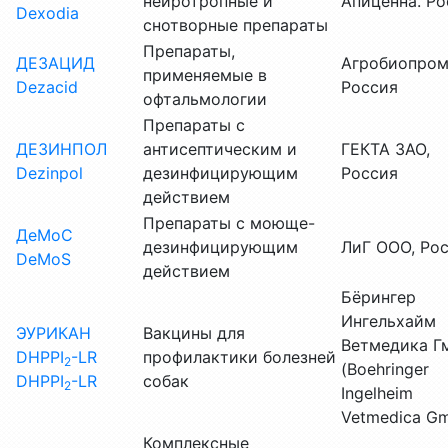
нейротропные и
Апиценна. Ро
Dexodia
снотворные препараты
Препараты,
ДЕЗАЦИД
Агробиопром
применяемые в
Dezacid
Россия
офтальмологии
Препараты с
ДЕЗИНПОЛ
антисептическим и
ГЕКТА ЗАО,
Dezinpol
дезинфицирующим
Россия
действием
Препараты с моюще-
ДеМоС
дезинфицирующим
ЛиГ ООО, Ро
DeМoS
действием
Бёрингер
Ингельхайм
ЭУРИКАН
Вакцины для
Ветмедика Г
DHPPI
-LR
профилактики болезней
2
(Boehringer
DHPPI
-LR
собак
2
Ingelheim
Vetmedica G
Комплексные