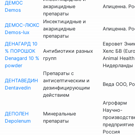
ДЕМОС
акарицидные
Апиценна. Ро
Demos
препараты
Инсектицидные и
ДЕМОС-ЛЮКС
акарицидные
Апиценна. Ро
Demos-lux
препараты
ДЕНАГАРД 10
Евровет Эни
% ПОРОШОК
Антибиотики разных
Хелс БВ (Eur
Denagard 10 %
групп
Animal Health
powder
Нидерланды
Препараты с
ДЕНТАВЕДИН
антисептическим и
Веда ООО, Р
Dentavedin
дезинфицирующим
действием
Агрофарм
Научно-
ДЕПОЛЕН
Минеральные
производств
Depolenum
препараты
предприятие
Россия