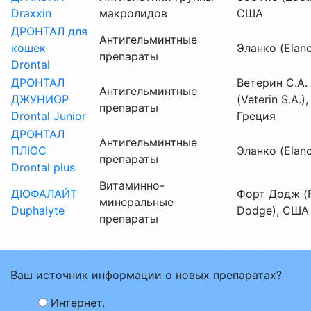
Draxxin
макролидов
США
ДРОНТАЛ для
Антигельминтные
кошек
Эланко (Elan
препараты
Drontal
ДРОНТАЛ
Ветерин С.А.
Антигельминтные
ДЖУНИОР
(Veterin S.A.),
препараты
Drontal Junior
Греция
ДРОНТАЛ
Антигельминтные
ПЛЮС
Эланко (Elan
препараты
Drontal plus
Витаминно-
ДЮФАЛАЙТ
Форт Додж (F
минеральные
Duphalyte
Dodge), США
препараты
Ваш источник информации о новых препаратах?
Интернет.