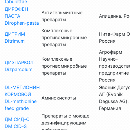
tabulettae
ДИРОФЕН-
Антигельминтные
ПАСТА
Апиценна. Ро
препараты
Dirophen-pasta
Комплексные
ДИТРИМ
Нита-Фарм О
противомикробные
Ditrimum
Россия
препараты
Агрофарм
Комплексные
Научно-
ДИЗПАРКОЛ
противомикробные
производств
Dizparcolum
препараты
предприятие
Россия
DL-МЕТИОНИН
Эвоник Дегу
КОРМОВОЙ
АГ (Evonik
Аминокислоты
DL-methionine
Degussa AG),
feed grade
Германия
Препараты с моюще-
ДМ СИД-С
дезинфицирующим
DM CID-S
действием