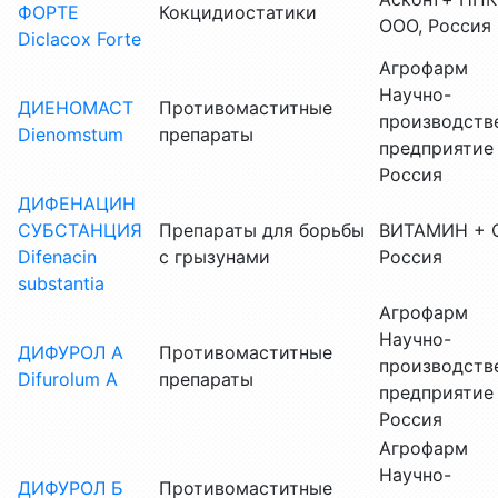
ФОРТЕ
Кокцидиостатики
ООО, Россия
Diclaсоx Forte
Агрофарм
Научно-
ДИЕНОМАСТ
Противомаститные
производств
Dienomstum
препараты
предприятие
Россия
ДИФЕНАЦИН
СУБСТАНЦИЯ
Препараты для борьбы
ВИТАМИН + 
Difenacin
с грызунами
Россия
substantia
Агрофарм
Научно-
ДИФУРОЛ А
Противомаститные
производств
Difurolum А
препараты
предприятие
Россия
Агрофарм
Научно-
ДИФУРОЛ Б
Противомаститные