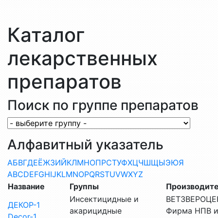
Каталог
лекарственных
препаратов
Поиск по группе препаратов
Алфавитный указатель
А
Б
В
Г
Д
Е
Ё
Ж
З
И
Й
К
Л
М
Н
О
П
Р
С
Т
У
Ф
Х
Ц
Ч
Ш
Щ
Ы
Э
Ю
Я
A
B
C
D
E
F
G
H
I
J
K
L
M
N
O
P
Q
R
S
T
U
V
W
X
Y
Z
Название
Группы
Производит
Инсектицидные и
ВЕТЗВЕРОЦЕ
ДЕКОР-1
акарицидные
Фирма НПВ и
Decor-1