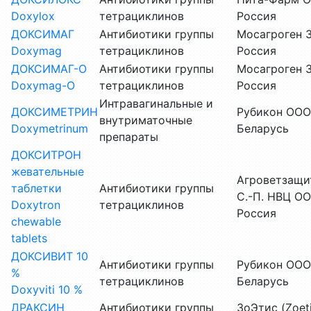
Doxylox
тетрациклинов
Россия
ДОКСИМАГ
Антибиотики группы
Мосагроген 
Doxymag
тетрациклинов
Россия
ДОКСИМАГ-О
Антибиотики группы
Мосагроген 
Doxymag-О
тетрациклинов
Россия
Интравагинальные и
ДОКСИМЕТРИН
Рубикон ООО
внутриматочные
Doxymetrinum
Беларусь
препараты
ДОКСИТРОН
жевательные
Агроветзащи
таблетки
Антибиотики группы
С.-П. НВЦ ОО
Doxytron
тетрациклинов
Россия
chewable
tablets
ДОКСИВИТ 10
Антибиотики группы
Рубикон ООО
%
тетрациклинов
Беларусь
Doxyviti 10 %
ДРАКСИН
Антибиотики группы
ЗоЭтис (Zoeti