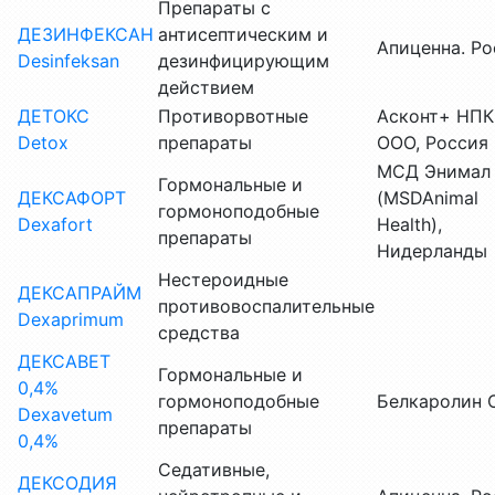
Препараты с
ДЕЗИНФЕКСАН
антисептическим и
Апиценна. Ро
Desinfeksan
дезинфицирующим
действием
ДЕТОКС
Противорвотные
Асконт+ НПК
Detox
препараты
ООО, Россия
МСД Энимал 
Гормональные и
ДЕКСАФОРТ
(MSDAnimal
гормоноподобные
Dexafort
Health),
препараты
Нидерланды
Нестероидные
ДЕКСАПРАЙМ
противовоспалительные
Dexaprimum
средства
ДЕКСАВЕТ
Гормональные и
0,4%
гормоноподобные
Белкаролин 
Dexavetum
препараты
0,4%
Седативные,
ДЕКСОДИЯ