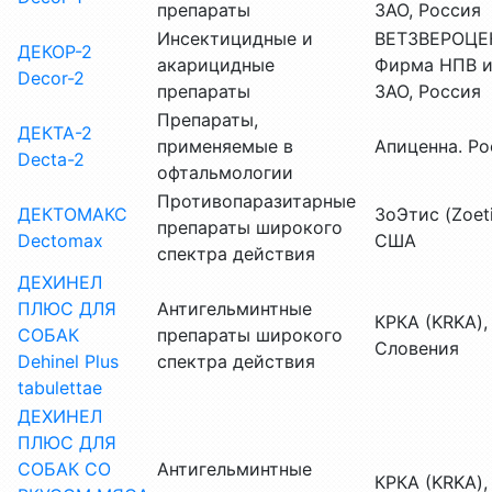
препараты
ЗАО, Россия
Инсектицидные и
ВЕТЗВЕРОЦЕ
ДЕКОР-2
акарицидные
Фирма НПВ и
Decor-2
препараты
ЗАО, Россия
Препараты,
ДЕКТА-2
применяемые в
Апиценна. Ро
Decta-2
офтальмологии
Противопаразитарные
ДЕКТОМАКС
ЗоЭтис (Zoeti
препараты широкого
Dectomax
США
спектра действия
ДЕХИНЕЛ
ПЛЮС ДЛЯ
Антигельминтные
КРКА (KRKA),
СОБАК
препараты широкого
Словения
Dehinel Plus
спектра действия
tabulettae
ДЕХИНЕЛ
ПЛЮС ДЛЯ
СОБАК СО
Антигельминтные
КРКА (KRKA),