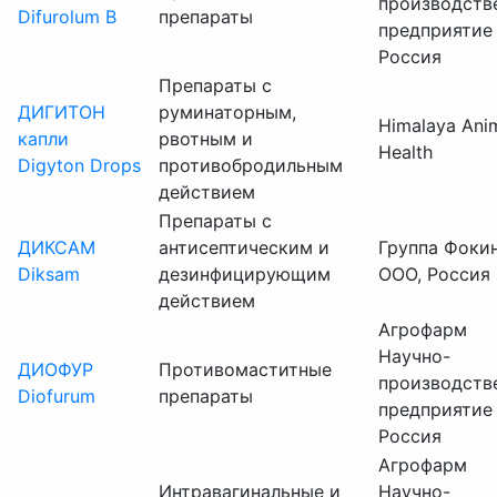
производств
Difurolum В
препараты
предприятие
Россия
Препараты с
ДИГИТОН
руминаторным,
Himalaya Ani
капли
рвотным и
Health
Digyton Drops
противобродильным
действием
Препараты с
ДИКСАМ
антисептическим и
Группа Фоки
Diksam
дезинфицирующим
ООО, Россия
действием
Агрофарм
Научно-
ДИОФУР
Противомаститные
производств
Diofurum
препараты
предприятие
Россия
Агрофарм
Интравагинальные и
Научно-