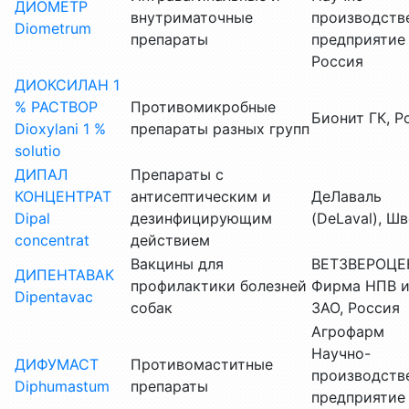
ДИОМЕТР
внутриматочные
производств
Diometrum
препараты
предприятие
Россия
ДИОКСИЛАН 1
% РАСТВОР
Противомикробные
Бионит ГК, Р
Dioxylani 1 %
препараты разных групп
solutio
ДИПАЛ
Препараты с
КОНЦЕНТРАТ
антисептическим и
ДеЛаваль
Dipal
дезинфицирующим
(DeLaval), Ш
сoncentrat
действием
Вакцины для
ВЕТЗВЕРОЦЕ
ДИПЕНТАВАК
профилактики болезней
Фирма НПВ и
Dipentavac
собак
ЗАО, Россия
Агрофарм
Научно-
ДИФУМАСТ
Противомаститные
производств
Diphumastum
препараты
предприятие