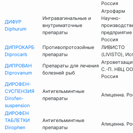
Россия
Агрофарм
Интравагинальные и
Научно-
ДИФУР
внутриматочные
производств
Diphurum
препараты
предприятие
Россия
ДИПРОКАРБ
Противопротозойные
ЛИВИСТО
Diprocarb
препараты
(LIVISTO), Ис
Агроветзащи
ДИПРОВАН
Препараты для лечения
С.-П. НВЦ ОО
Diprovanum
болезней рыб
Россия
ДИРОФЕН-
СУСПЕНЗИЯ
Антигельминтные
Апиценна. Ро
Dirofen-
препараты
suspension
ДИРОФЕН
ТАБЛЕТКИ
Антигельминтные
Апиценна. Ро
Dirophen
препараты