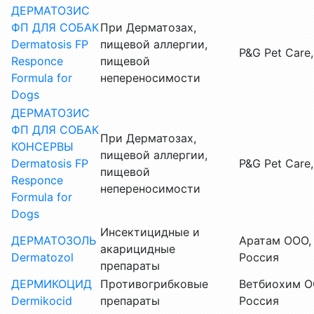
ДЕРМАТОЗИС
ФП ДЛЯ СОБАК
При Дерматозах,
Dermatosis FP
пищевой аллергии,
P&G Pet Care
Responce
пищевой
Formula for
непереносимости
Dogs
ДЕРМАТОЗИС
ФП ДЛЯ СОБАК
При Дерматозах,
КОНСЕРВЫ
пищевой аллергии,
Dermatosis FP
P&G Pet Care
пищевой
Responce
непереносимости
Formula for
Dogs
Инсектицидные и
ДЕРМАТОЗОЛЬ
Аратам ООО,
акарицидные
Dermatozol
Россия
препараты
ДЕРМИКОЦИД
Противогрибковые
Ветбиохим О
Dermikocid
препараты
Россия