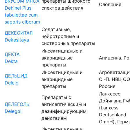
ВКУСОМ МЯСА
препараты широкого
Словения
Dehinel Plus
спектра действия
tabulettae cum
saporis ciborum
Седативные,
ДЕКЕСИТАЯ
нейротропные и
Dekesitaya
снотворные препараты
Инсектицидные и
ДЕКТА
акарицидные
Апиценна. Ро
Dekta
препараты
Инсектицидные и
Агроветзащи
ДЕЛЬЦИД
акарицидные
С.-П. НВЦ ОО
Delcid
препараты
Россия
Ланксесс
Препараты с
Дойчланд Гм
ДЕЛЕГОЛЬ
антисептическим и
(Lanxess
Delegol
дезинфицирующим
Deutschland
действием
GmbH), Герм
Инсектицидные и