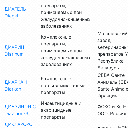
препараты,
ДИАГЕЛЬ
применяемые при
Diagel
желудочно-кишечных
заболеваниях
Могилевский
Комплексные
завод
препараты,
ДИАРИН
ветеринарны
применяемые при
Diarinum
препаратов У
желудочно-кишечных
Республика
заболеваниях
Беларусь
СЕВА Санте
Комплексные
ДИАРКАН
Анималь (CE
противомикробные
Diarkan
Sante Animale
препараты
Франция
Инсектицидные и
ДИАЗИНОН С
ФОКС и Ко Н
акарицидные
Diazinon-S
ООО, Россия
препараты
ДИКЛАКОКС
Асконт+ НПК