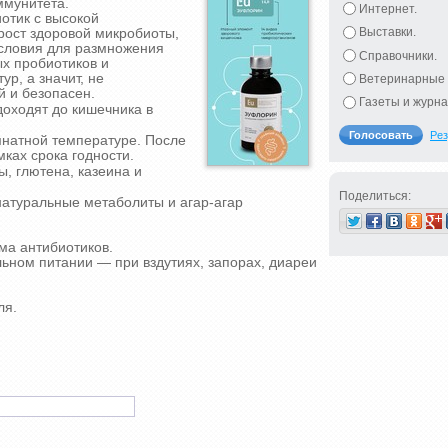
ммунитета.
Интернет.
отик с высокой
Выставки.
рост здоровой микробиоты,
условия для размножения
Справочники.
ых пробиотиков и
ур, а значит, не
Ветеринарные 
 и безопасен.
Газеты и журна
оходят до кишечника в
Рез
мнатной температуре. После
мках срока годности.
, глютена, казеина и
Поделиться:
натуральные метаболиты и агар-агар
ма антибиотиков.
ном питании — при вздутиях, запорах, диареи
ля.