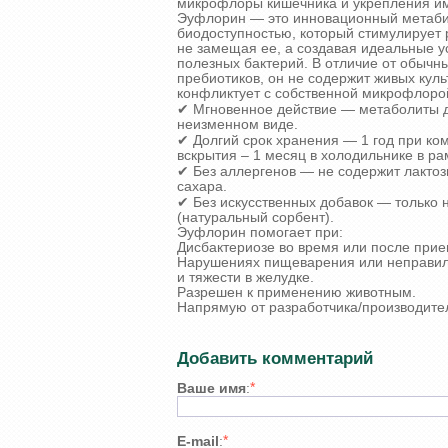
микрофлоры кишечника и укрепления и
Эуфлорин — это инновационный метаби
биодоступностью, который стимулирует 
не замещая ее, а создавая идеальные 
полезных бактерий. В отличие от обычн
пребиотиков, он не содержит живых культ
конфликтует с собственной микрофлорой
✔ Мгновенное действие — метаболиты д
неизменном виде.
✔ Долгий срок хранения — 1 год при ко
вскрытия – 1 месяц в холодильнике в ра
✔ Без аллергенов — не содержит лактозы
сахара.
✔ Без искусственных добавок — только 
(натуральный сорбент).
Эуфлорин помогает при:
Дисбактериозе во время или после прие
Нарушениях пищеварения или неправиль
и тяжести в желудке.
Разрешен к применению животным.
Напрямую от разработчика/производите
Добавить комментарий
*
Ваше имя
:
*
E-mail
: