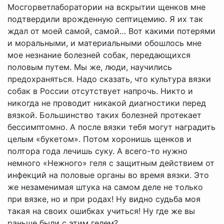
Мосгорветлаборатории на вскрытии щенков мне
подтвердили врожденную септицемию. Я их так
ждал от моей самой, самой… Вот какими потерями
и моральными, и материальными обошлось мне
мое незнание болезней собак, передающихся
половым путем. Мы же, люди, научились
предохраняться. Надо сказать, что культура вязки
собак в России отсутствует напрочь. Никто и
никогда не проводит никакой диагностики перед
вязкой. Большинство таких болезней протекает
бессимптомно. А после вязки тебя могут наградить
целым «букетом». Потом хоронишь щенков и
полтора года лечишь суку. А всего-то нужно
немного «Нежного» геля с защитным действием от
инфекций на половые органы во время вязки. Это
же незаменимая штука на самом деле не только
при вязке, но и при родах! Ну видно судьба моя
такая на своих ошибках учиться! Ну где же вы
раньше были с этим гелем?