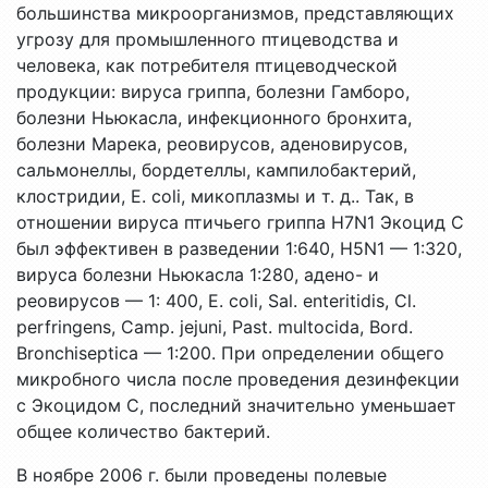
большинства микроорганизмов, представляющих
угрозу для промышленного птицеводства и
человека, как потребителя птицеводческой
продукции: вируса гриппа, болезни Гамборо,
болезни Ньюкасла, инфекционного бронхита,
болезни Марека, реовирусов, аденовирусов,
сальмонеллы, бордетеллы, кампилобактерий,
клостридии, E. coli, микоплазмы и т. д.. Так, в
отношении вируса птичьего гриппа H7N1 Экоцид С
был эффективен в разведении 1:640, H5N1 — 1:320,
вируса болезни Ньюкасла 1:280, адено- и
реовирусов — 1: 400, E. coli, Sal. enteritidis, Cl.
perfringens, Camp. jejuni, Past. multocida, Bord.
Bronchiseptica — 1:200. При определении общего
микробного числа после проведения дезинфекции
с Экоцидом С, последний значительно уменьшает
общее количество бактерий.
В ноябре 2006 г. были проведены полевые