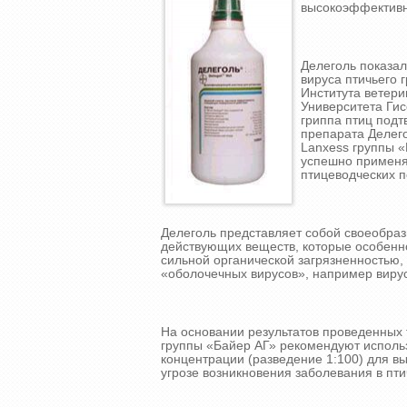
высокоэффективнo
Делеголь показа
вируса птичьего 
Института ветер
Университета Гис
гриппа птиц под
препарата Делег
Lanxess группы «
успешно применя
птицеводческих 
Делеголь представляет собой своеобра
действующих веществ, которые особенно
сильной органической загрязненностью,
«оболочечных вирусов», например вирус
На основании результатов проведенных 
группы «Байер АГ» рекомендуют исполь
концентрации (разведение 1:100) для в
угрозе возникновения заболевания в пти