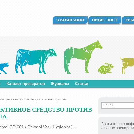
О КОМПАНИИ
ПРАЙС-ЛИСТ
РЕК
м
Каталог препаратов
Журналы
Статьи
средство против вируса птичьего гриппа.
КТИВНOE СРЕДСТВО ПРОТИВ
ПА.
Ваш источник инф
ol CD 601 / Delegol Vet / Hygienist ) -
о новых препарат