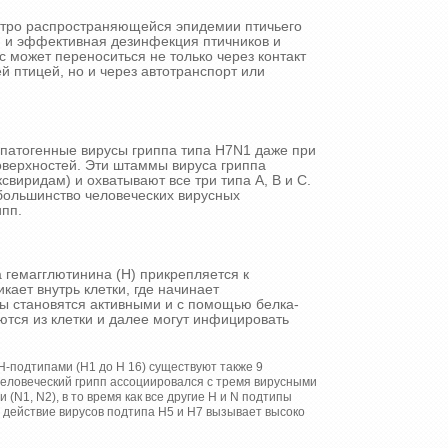
стро распространяющейся эпидемии птичьего
я и эффективная дезинфекция птичников и
с может переноситься не только через контакт
 птицей, но и через автотранспорт или
патогенные вирусы гриппа типа H7N1 даже при
оверхностей. Эти штаммы вируса гриппа
свиридам) и охватывают все три типа А, В и С.
 большинство человеческих вирусных
ипп.
 гемагглютинина (Н) прикрепляется к
кает внутрь клетки, где начинает
ы становятся активными и с помощью белка-
тся из клетки и далее могут инфицировать
Н-подтипами (Н1 до Н 16) существуют также 9
 человеческий грипп ассоциировался с тремя вирусными
 (N1, N2), в то время как все другие Н и N подтипы
А действие вирусов подтипа Н5 и Н7 вызывает высоко