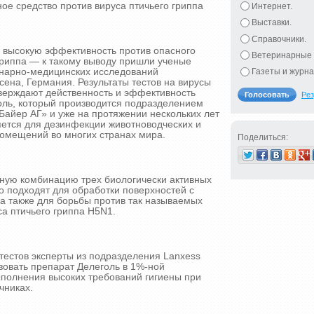
e средство против вируса птичьего гриппа
Интернет.
Выставки.
Справочники.
л высокую эффективность против опасного
Ветеринарные 
гриппа — к такому выводу пришли ученые
инарно-медицинских исследований
Газеты и журна
сена, Германия. Результаты тестов на вирусы
тверждают действенность и эффективность
Рез
оль, который производится подразделением
Байер АГ» и уже на протяжении нескольких лет
ется для дезинфекции животноводческих и
помещений во многих странах мира.
Поделиться:
зную комбинацию трех биологически активных
 подходят для обработки поверхностей с
 а также для борьбы против так называемых
а птичьего гриппа H5N1.
тестов эксперты из подразделения Lanxess
зовать препарат Делеголь в 1%-ной
ыполнения высоких требований гигиены при
чниках.