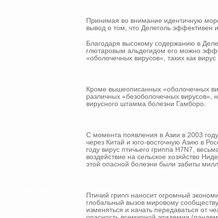
Принимая во внимание идентичную мор
вывод о том, что Делеголь эффективен и
Благодаря высокому содержанию в Деле
глютаровым альдегидом его можно эффе
«оболочечных вирусов», таких как виру
Кроме вышеописанных «оболочечных вир
различных «безоболочечных вирусов», н
вирусного штамма болезни Гамборо.
С момента появления в Азии в 2003 год
через Китай и юго-восточную Азию в Ро
году вирус птичьего гриппа H7N7, весьм
воздействие на сельское хозяйство Нид
этой опасной болезни были забиты милл
Птичий грипп наносит огромный эконом
глобальный вызов мировому сообществу.
изменяться и начать передаваться от че
опасность всемирной эпидемии (пандем