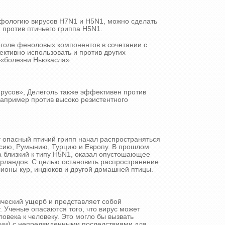
фологию вирусов H7N1 и H5N1, можно сделать
 против птичьего гриппа H5N1.
голе феноловых компонентов в сочетании с
ктивно использовать и против других
с «болезни Ньюкасла».
усов», Делеголь также эффективен против
апример против высоко резистентного
у опасный птичий грипп начал распространяться
ссию, Румынию, Турцию и Европу. В прошлом
а близкий к типу Н5N1, оказал опустошающее
ерландов. С целью остановить распространение
ионы кур, индюков и другой домашней птицы.
ический ущерб и представляет собой
 Ученые опасаются того, что вирус может
ловека к человеку. Это могло бы вызвать
ии) с непредвиденными последствиями для