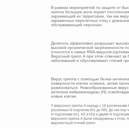
В рамках мероприятий по защите от бы
гриппа большую роль играет постоянна
окружающей их территории, так как виру
зараженных перелетных птиц с домашней
обслуживающий персонал.
Делеголь эффективно разрушает высоко
высокой органической загрязненности п
относятся к семье RNA-вирусов (ортомик
Вирусный грипп А при этом отвечает за
заболеваний и обуславливает птичий гр
Вирус гриппа с помощью белка-антигена
поверхности клетки хозяина, затем прони
размножаться. Новообразованные вирус
антигена нейраминидазы (N) освобождаю
новые клетки.
У вирусного гриппа А наряду с 16 различными 
различных N-подтипов (N1 до N9). До сих пор
Н подтипами (Н1, Н2 и Н3) и двумя N подтипами
вирусного гриппа А были обнаружены у птиц. 
вирулентный птичий грипп.